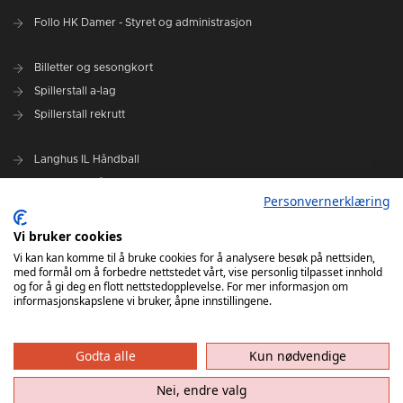
Follo HK Damer - Styret og administrasjon
Billetter og sesongkort
Spillerstall a-lag
Spillerstall rekrutt
Langhus IL Håndball
Kolbotn IL Håndball
Personvernerklæring
Oppegård IL Håndball
Siggerud IL Håndball
Vi bruker cookies
Ski IL Håndball
Vi kan kan komme til å bruke cookies for å analysere besøk på nettsiden,
med formål om å forbedre nettstedet vårt, vise personlig tilpasset innhold
Follo HK
og for å gi deg en flott nettstedopplevelse. For mer informasjon om
informasjonskapslene vi bruker, åpne innstillingene.
Godta alle
Kun nødvendige
Nei, endre valg