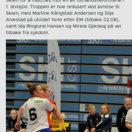
Skien for å matches mot en av forhåndsfavorittene i
1. divisjon. Troppen er noe redusert ved avreise til
Skien, med Martine Kårigstad Andersen og Silje
Alvestad på utvidet ferie etter EM (tilbake 02.08),
samt Ida Ringlund Hansen og Mirela Gjikokaj på vei
tilbake fra sykdom.