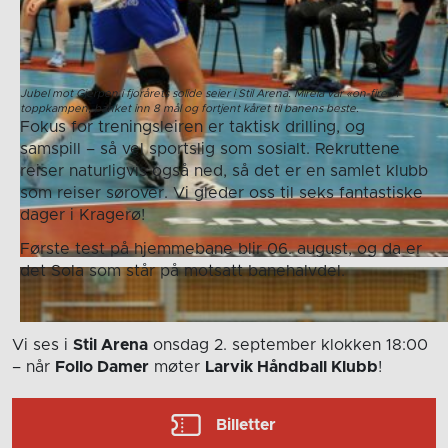
Jubel mot Gjerpen i fjorårets solide seier i Stil Arena. Mirela var «on-fire» i
toppkampen, banket inn 8 mål og fortjent kåret til banens beste.
Fokus for treningsleiren er taktisk drilling, og
samspill – så vel sportslig som sosialt. Rekruttene
reiser naturligvis også ned, så det er en samlet klubb
som reiser sørover. Vi gleder oss til seks fantastiske
dager i Kragerø!
Første test på hjemmebane blir 06. august, og da er
det Sola som står på motsatt banehalvdel.
Vi ses i
Stil Arena
onsdag 2. september
klokken 18:00
– når
Follo Damer
møter
Larvik Håndball Klubb
!
Billetter