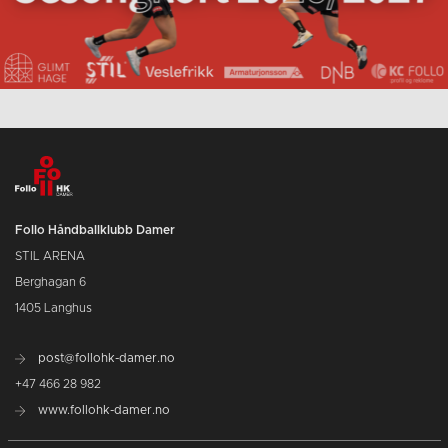
Follo Håndballklubb Damer
STIL ARENA
Berghagan 6
1405 Langhus
post@follohk-damer.no
+47 466 28 982
www.follohk-damer.no