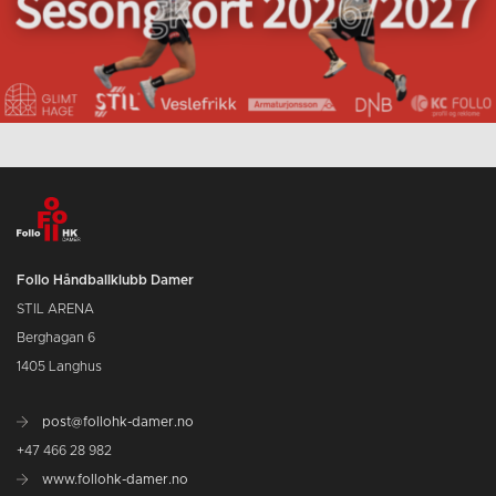
Follo Håndballklubb Damer
STIL ARENA
Berghagan 6
1405 Langhus
post@follohk-damer.no
+47 466 28 982
www.follohk-damer.no