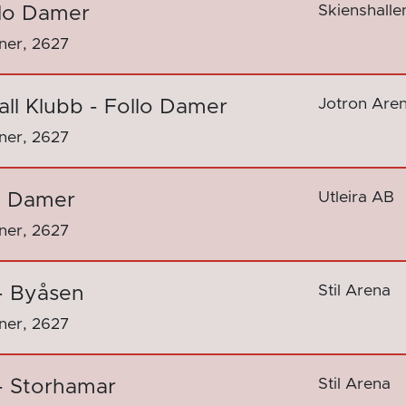
Skienshalle
llo Damer
nner, 2627
Jotron Are
all Klubb - Follo Damer
nner, 2627
Utleira AB
lo Damer
nner, 2627
Stil Arena
- Byåsen
nner, 2627
Stil Arena
- Storhamar