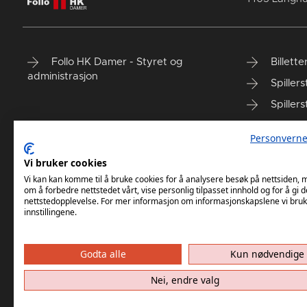
Follo HK Damer - Styret og
Billett
administrasjon
Spillers
Spillers
Personverne
Vi bruker cookies
Vi kan kan komme til å bruke cookies for å analysere besøk på nettsiden,
om å forbedre nettstedet vårt, vise personlig tilpasset innhold og for å gi d
nettstedopplevelse. For mer informasjon om informasjonskapslene vi bruk
innstillingene.
Godta alle
Kun nødvendige
Nei, endre valg