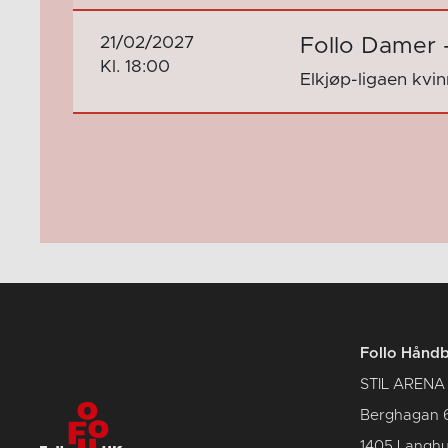
21/02/2027
Follo Damer 
Kl. 18:00
Elkjøp-ligaen kvi
Follo Hånd
STIL ARENA
Berghagan 
1405 Langh