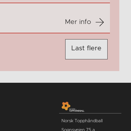
Mer info
Last flere
Norsk Topphåndball
Sognsveien 75 a