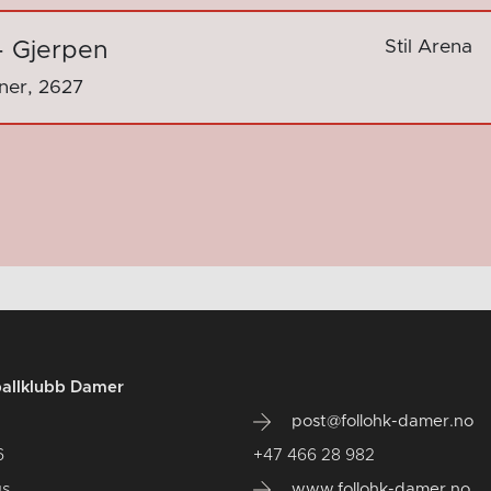
Stil Arena
- Gjerpen
nner, 2627
ballklubb Damer
post@follohk-damer.no
6
+47 466 28 982
us
www.follohk-damer.no