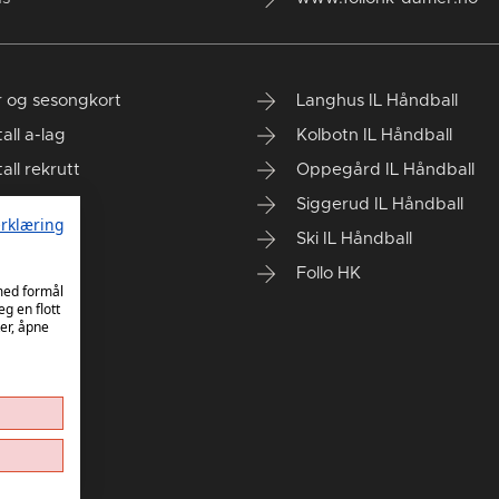
er og sesongkort
Langhus IL Håndball
tall a-lag
Kolbotn IL Håndball
tall rekrutt
Oppegård IL Håndball
Siggerud IL Håndball
rklæring
Ski IL Håndball
Follo HK
 med formål
eg en flott
er, åpne