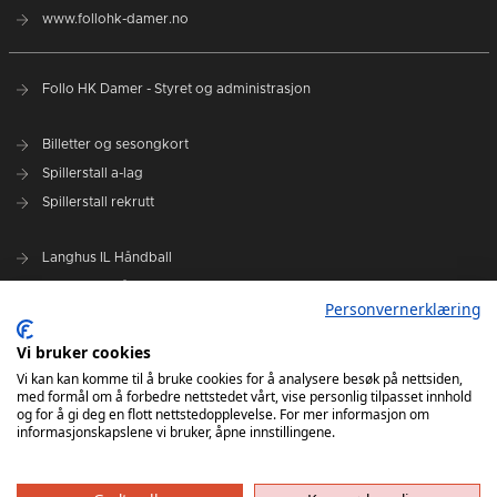
www.follohk-damer.no
Follo HK Damer - Styret og administrasjon
Billetter og sesongkort
Spillerstall a-lag
Spillerstall rekrutt
Langhus IL Håndball
Kolbotn IL Håndball
Personvernerklæring
Oppegård IL Håndball
Siggerud IL Håndball
Vi bruker cookies
Ski IL Håndball
Vi kan kan komme til å bruke cookies for å analysere besøk på nettsiden,
med formål om å forbedre nettstedet vårt, vise personlig tilpasset innhold
Follo HK
og for å gi deg en flott nettstedopplevelse. For mer informasjon om
informasjonskapslene vi bruker, åpne innstillingene.