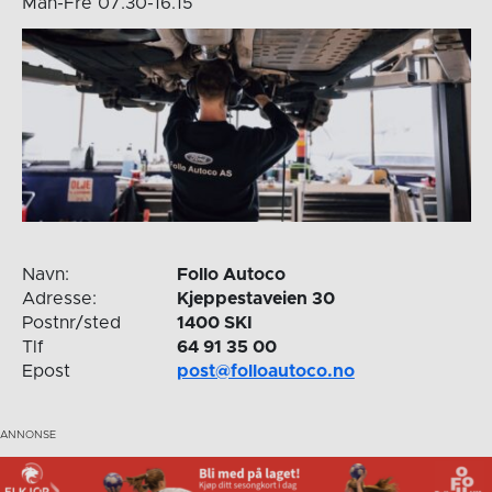
Man-Fre 07.30-16.15
Navn:
Follo Autoco
Adresse:
Kjeppestaveien 30
Postnr/sted
1400 SKI
Tlf
64 91 35 00
Epost
post@folloautoco.no