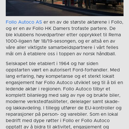
Follo Autoco AS
er en av de største aktørene i Follo,
og er en av Follo HK Damers trofaste partere. De
ble klubbens hovedpartner etter opprykket til Rema
1000-ligaen før 18/19-sesongen, og er altså en av
våre aller viktigste samarbeidspartnere i vårt felles
mål om å etablere oss i toppen av norsk håndball.
Selskapet ble etablert i 1964 og har siden
oppstarten vært en autorisert Ford-forhandler. Med
lang erfaring, høy kompetanse og et sterkt lokalt
engasjement har Follo Autoco utviklet seg til å bli en
ledende aktør i regionen. Follo Autoco tilbyr et
komplett bilanlegg med salg av nye og brukte biler,
moderne verkstedfasiliteter, delelager samt skade-
og lakkavdeling. I tillegg utfører de EU-kontroller og
reparasjoner på person- og varebiler. Som en lokal
bedrift med dype røtter i Follo er Follo Autoco
opptatt av å bidra til aktivitet, engasjement og