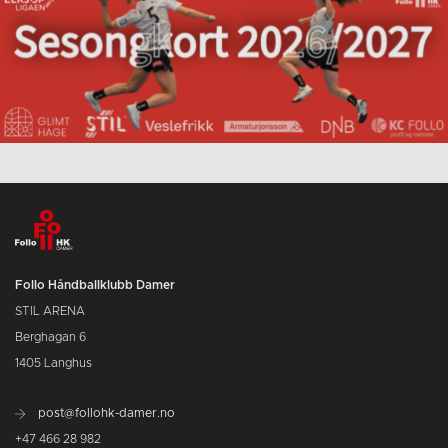
Follo Håndballklubb Damer
STIL ARENA
Berghagan 6
1405 Langhus
post@follohk-damer.no
+47 466 28 982