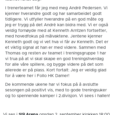
I trenerteamet får jeg med meg André Pedersen. Vi
kjenner hverandre godt og har samarbeidet godt
tidligere. Vi utfyller hverandre på en god måte og
jeg er trygg på det André kan bidra med. Vi er også
veldig fornøyde med at Kenneth Arntzen fortsetter,
med hovedfokus på målvaktene. Jentene kjenner
Kenneth godt og vi vet hva vi får av Kenneth. Det er
et viktig signal at han er med videre. Sammen med
Thomas og resten av teamet i treningsgruppe 1 har
vi trua på at vi skal skape en god treningshverdag
for alle våre spillere, og bygge videre på det som
allerede er på plass. Kort fortalt: Jeg er veldig glad
for å være her i Follo HK Damer!
De kommende ukene har vi fokus på å avslutte
sesongen på positivt vis, med to gode treningsuker
og to spennende kamper i 2.divisjon. Vi sees i hallen!
Vi ses i
Stil Arena
onsdag 2. september
klokken 18:00