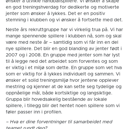
ønsker å utvikle håndballspillere. Vi ønsker å skape
en god treningshverdag for dedikerte og motiverte
jenter som ønsker å lykkes. Det er en positiv
stemning i klubben og vi ønsker å fortsette med det.
Neste års rekruttgruppe har vi virkelig trua på. Vi har
mange spennende spillere i klubben nå, som og skal
være med neste år – samtidig som vi får inn en del
nye spillere. Det blir en god blanding av jenter født i
2007 og i 2008. En gruppe med jenter som har lyst
til å legge ned det arbeidet som forventes og som
er viktig i et miljø som dette. En gruppe som vet hva
som er viktig for å lykkes individuelt og sammen. Vi
ønsker et solid treningsmiljø hvor jentene opplever
mestring og kjenner at de kan sette seg tydelige og
oppnåelige mål, både kortsiktige og langsiktige.
Gruppa blir hovedsakelig bestående av lokale
spillere, i tillegg blir det hentet noen spillere som vi
føler passer inn i profilen.
– Hva er dine forventninger til samarbeidet med
teamet rundt deg?