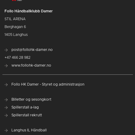
Follo Håndballklubb Damer
STIL ARENA
Berghagan 6
1405 Langhus
post@follohk-damer.no
+47 466 28 982
www.follohk-damer.no
Follo HK Damer - Styret og administrasjon
Billetter og sesongkort
Spillerstall a-lag
Spillerstall rekrutt
Langhus IL Håndball