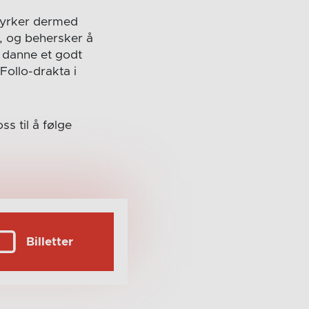
styrker dermed
d, og behersker å
 danne et godt
 Follo-drakta i
ss til å følge
Billetter