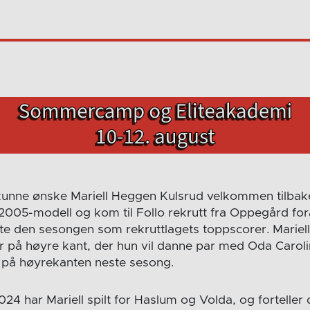
 kunne ønske Mariell Heggen Kulsrud velkommen tilbake
 2005-modell og kom til Follo rekrutt fra Oppegård f
e den sesongen som rekruttlagets toppscorer. Mariel
er på høyre kant, der hun vil danne par med Oda Caroli
 på høyrekanten neste sesong.
4 har Mariell spilt for Haslum og Volda, og forteller