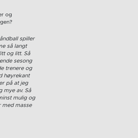
er og
ngen?
ndball spiller
me så langt
t og litt. Så
nnende sesong
 trenere og
od høyrekant
er på at jeg
g mye av. Så
 minst mulig og
r med masse