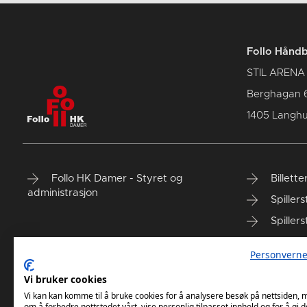
Follo Hånd
STIL ARENA
Berghagan 
1405 Langh
Follo HK Damer - Styret og
Billett
administrasjon
Spillers
Spillers
Personverne
Vi bruker cookies
Vi kan kan komme til å bruke cookies for å analysere besøk på nettsiden,
om å forbedre nettstedet vårt, vise personlig tilpasset innhold og for å gi d