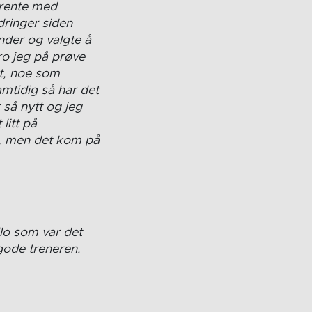
trente med
dringer siden
nder og valgte å
ro jeg på prøve
it, noe som
mtidig så har det
r så nytt og jeg
litt på
s, men det kom på
llo som var det
 gode treneren.