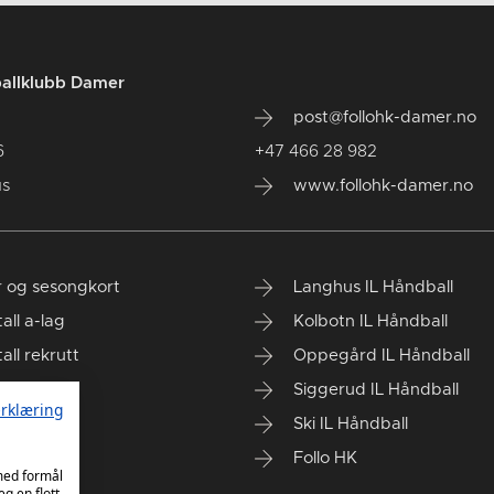
ballklubb Damer
post@follohk-damer.no
6
+47 466 28 982
us
www.follohk-damer.no
er og sesongkort
Langhus IL Håndball
tall a-lag
Kolbotn IL Håndball
tall rekrutt
Oppegård IL Håndball
Siggerud IL Håndball
rklæring
Ski IL Håndball
Follo HK
 med formål
eg en flott