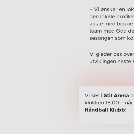
– Vi ønsker en lo
den lokale profile
kaste med begge a
team med Oda der. 
sesongen som kom
Vi gleder oss over
utviklingen neste
Vi ses i
Stil Arena
o
klokken 18:00
– nå
Håndball Klubb
!