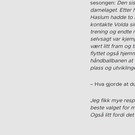
sesongen:
Den sis
damelaget. Etter h
Haslum hadde to h
kontakte Volda sin
trening og endte m
selvsagt var kje
vært litt fram og t
flyttet også hjem
håndballbanen at
plass og utvikling
– Hva gjorde at du
Jeg fikk mye respo
beste valget for m
Også litt fordi det