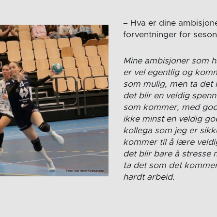
– Hva er dine ambisjon
forventninger for seso
Mine ambisjoner som hå
er vel egentlig og kom
som mulig, men ta det lit
det blir en veldig spe
som kommer, med gode
ikke minst en veldig g
kollega som jeg er sikk
kommer til å lære veldi
det blir bare å stresse
ta det som det komme
hardt arbeid.