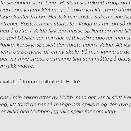
te sesongen startet jeg i Haslum sin rekrutt-tropp og 
vert som jeg utviklet meg så søkte jeg litt større utfor
øyrekanter fra før. Her tok min søster saken i sine he
 trener. Søsteren min studerte i Volda fra før, og så d
ed å bytte. I Volda fikk jeg masse spilletid og mye till
mpegøy!
Utviklingen min har gått veldig oppover men sa
ilbake, kanskje spesielt den første tiden i Volda. Alt va
mefra og begynne på en ny skole. Så man kunne se det 
 det var mye stress og mange ting som måtte på plas
en gikk videre.
 valgte å komme tilbake til Follo?
ns i min søken etter ny klubb, men det var til slutt Fo
eg, litt fordi de har så mange bra spillere og den nye
 er alltid den klubben jeg ville spille for som liten!