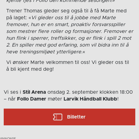
kjente fjes i Follo den kommende sesongen!»
Trener Thomas gleder seg også til å få Marte med
på laget: «
Vi gleder oss til å jobbe med Marte
fremover, hun er en smart, proaktiv forsvarsspiller
som mestrer flere roller og formasjoner. Fremover er
hun flink i sperrer, treffsikker, og er flink i spill 2 mot
2. En spiller med god erfaring, som vil bidra inn til å
heve treningsmiljøet ytterligere.
«
Vi ønsker Marte velkommen til oss! Vi gleder oss til
å bli kjent med deg!
Vi ses i
Stil Arena
onsdag 2. september
klokken 18:00
– når
Follo Damer
møter
Larvik Håndball Klubb
!
Billetter