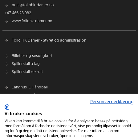
post@follohk-damer.no
+47 466 28 982
www.follohk-damer.no
Follo HK Damer - Styret og administrasjon
Billetter og sesongkort
Spillerstall a-lag
Spillerstall rekrutt
Langhus IL Håndball
Kolbotn IL Håndball
Personvernerklæring
Oppegård IL Håndball
Siggerud IL Håndball
Vi bruker cookies
Ski IL Håndball
Vi kan kan komme til å bruke cookies for å analysere besøk på nettsiden,
med formål om å forbedre nettstedet vårt, vise personlig tilpasset innhold
Follo HK
og for å gi deg en flott nettstedopplevelse. For mer informasjon om
informasjonskapslene vi bruker, åpne innstillingene.