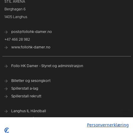
STIL ARENA
Berghagan 6
1405 Langhus
post@follohk-damer.no
+47 466 28 982
www.follohk-damer.no
Follo HK Damer - Styret og administrasjon
Billetter og sesongkort
Spillerstall a-lag
Spillerstall rekrutt
Langhus IL Håndball
Kolbotn IL Håndball
Personvernerklæring
Oppegård IL Håndball