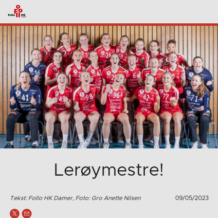
Lerøymestre!
Tekst: Follo HK Damer, Foto: Gro Anette Nilsen
09/05/2023