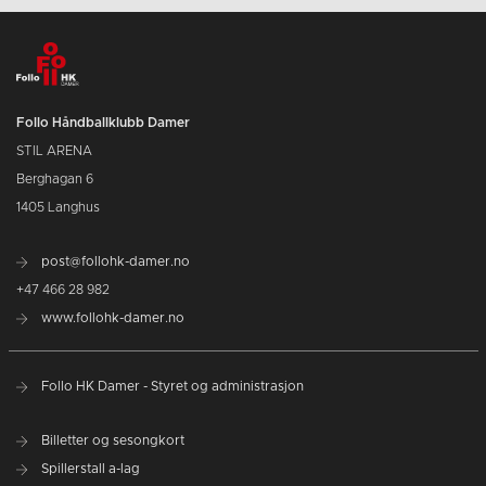
Follo Håndballklubb Damer
STIL ARENA
Berghagan 6
1405 Langhus
post@follohk-damer.no
+47 466 28 982
www.follohk-damer.no
Follo HK Damer - Styret og administrasjon
Billetter og sesongkort
Spillerstall a-lag