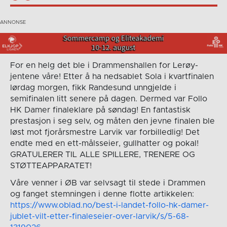
For en helg det ble i Drammenshallen for Lerøy-
jentene våre! Etter å ha nedsablet Sola i kvartfinalen
lørdag morgen, fikk Randesund unngjelde i
semifinalen litt senere på dagen. Dermed var Follo
HK Damer finaleklare på søndag! En fantastisk
prestasjon i seg selv, og måten den jevne finalen ble
løst mot fjorårsmestre Larvik var forbilledlig! Det
endte med en ett-målsseier, gullhatter og pokal!
GRATULERER TIL ALLE SPILLERE, TRENERE OG
STØTTEAPPARATET!
Våre venner i ØB var selvsagt til stede i Drammen
og fanget stemningen i denne flotte artikkelen:
https://www.oblad.no/best-i-landet-follo-hk-damer-
jublet-vilt-etter-finaleseier-over-larvik/s/5-68-