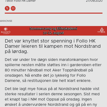
Tekst: Follo HK Damer
27/09/2020
Det var knyttet stor spenning i Follo HK
Damer leieren til kampen mot Nordstrand
på lørdag.
Det var under tre døgn siden maratonkampen hvor
spillerne nesten måtte støttes inn i garderoben etter
80 minutter håndball mot Aker Topphåndball på
onsdagen. Nå endte det jo lykkelig for Follo
Damene, så restitusjonen ble helt klart enklere.
Det ble lagt mye fokus på at Nordstrand hadde vist
sterke resultater i serien denne sesongen. Sist med
et knapt tap i NM mot Oppsal på onsdag. Ingen
ønsket å undervurdere Nordstrand og gå på en ny