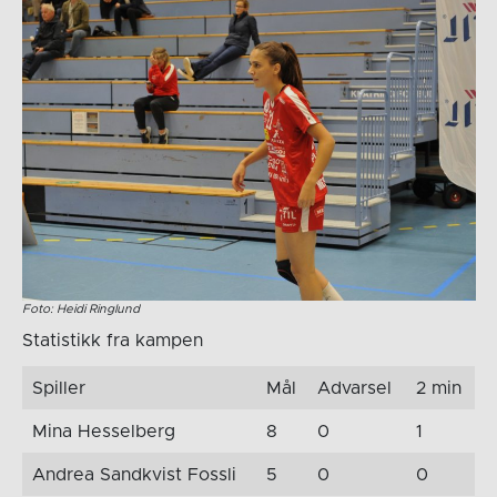
Foto: Heidi Ringlund
Statistikk fra kampen
Spiller
Mål
Advarsel
2 min
Mina Hesselberg
8
0
1
Andrea Sandkvist Fossli
5
0
0