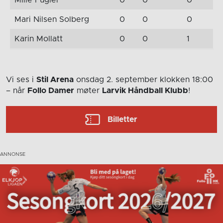
Mille Fuglei
0
0
0
Mari Nilsen Solberg
0
0
0
Karin Mollatt
0
0
1
Vi ses i
Stil Arena
onsdag 2. september
klokken 18:00
– når
Follo Damer
møter
Larvik Håndball Klubb
!
Billetter