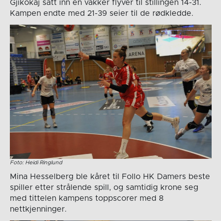
Gjikokaj satt inn en vakker flyver til stillingen 14-31.
Kampen endte med 21-39 seier til de rødkledde.
Foto: Heidi Ringlund
Mina Hesselberg ble kåret til Follo HK Damers beste
spiller etter strålende spill, og samtidig krone seg
med tittelen kampens toppscorer med 8
nettkjenninger.