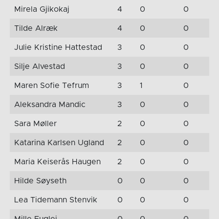
Mirela Gjikokaj
4
0
0
Tilde Alræk
4
0
0
Julie Kristine Hattestad
3
0
0
Silje Alvestad
3
0
0
Maren Sofie Tefrum
3
1
0
Aleksandra Mandic
3
0
0
Sara Møller
2
0
0
Katarina Karlsen Ugland
2
0
0
Maria Keiserås Haugen
2
0
0
Hilde Søyseth
0
0
0
Lea Tidemann Stenvik
0
0
0