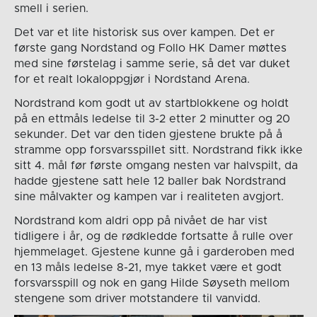
smell i serien.
Det var et lite historisk sus over kampen. Det er
første gang Nordstand og Follo HK Damer møttes
med sine førstelag i samme serie, så det var duket
for et realt lokaloppgjør i Nordstand Arena.
Nordstrand kom godt ut av startblokkene og holdt
på en ettmåls ledelse til 3-2 etter 2 minutter og 20
sekunder. Det var den tiden gjestene brukte på å
stramme opp forsvarsspillet sitt. Nordstrand fikk ikke
sitt 4. mål før første omgang nesten var halvspilt, da
hadde gjestene satt hele 12 baller bak Nordstrand
sine målvakter og kampen var i realiteten avgjort.
Nordstrand kom aldri opp på nivået de har vist
tidligere i år, og de rødkledde fortsatte å rulle over
hjemmelaget. Gjestene kunne gå i garderoben med
en 13 måls ledelse 8-21, mye takket være et godt
forsvarsspill og nok en gang Hilde Søyseth mellom
stengene som driver motstandere til vanvidd.