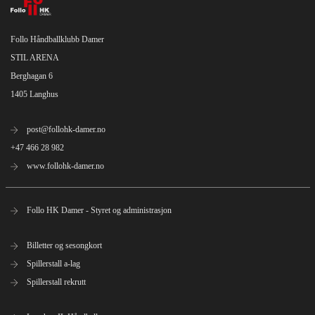
Follo Håndballklubb Damer
STIL ARENA
Berghagan 6
1405 Langhus
post@follohk-damer.no
+47 466 28 982
www.follohk-damer.no
Follo HK Damer - Styret og administrasjon
Billetter og sesongkort
Spillerstall a-lag
Spillerstall rekrutt