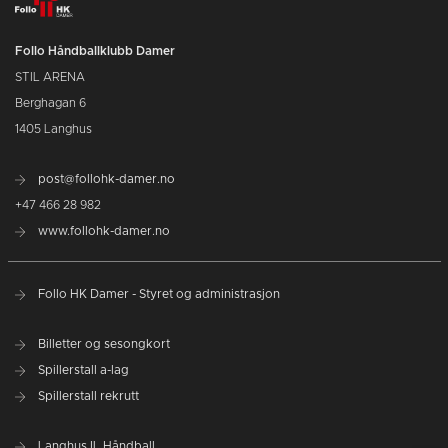
Follo Håndballklubb Damer
STIL ARENA
Berghagan 6
1405 Langhus
post@follohk-damer.no
+47 466 28 982
www.follohk-damer.no
Follo HK Damer - Styret og administrasjon
Billetter og sesongkort
Spillerstall a-lag
Spillerstall rekrutt
Langhus IL Håndball