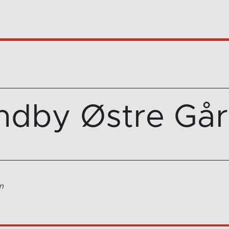
ndby Østre Gå
n