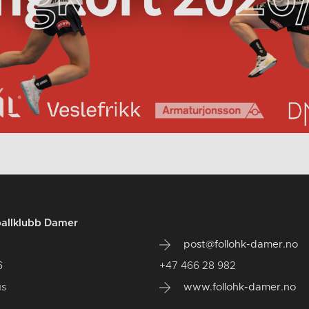
ballklubb Damer
post@follohk-damer.no
6
+47 466 28 982
us
www.follohk-damer.no