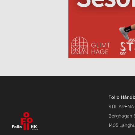
Follo Hånd
STIL ARENA
Berghagan 
1405 Langh