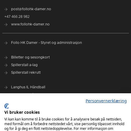
post@follohk-damer.no
+47 466 28 982
www.follohk-damer.no
Follo HK Damer - Styret og administrasjon
Billetter og sesongkort
Spillerstall a-lag
Spillerstall rekrutt
Langhus IL Håndball
Kolbotn IL Håndball
Personvernerklæring
Oppegård IL Håndball
Siggerud IL Håndball
Vi bruker cookies
Ski IL Håndball
Vi kan kan komme til å bruke cookies for å analysere besøk på nettsiden,
med formål om å forbedre nettstedet vårt, vise personlig tilpasset innhold
Follo HK
og for å gi deg en flott nettstedopplevelse. For mer informasjon om