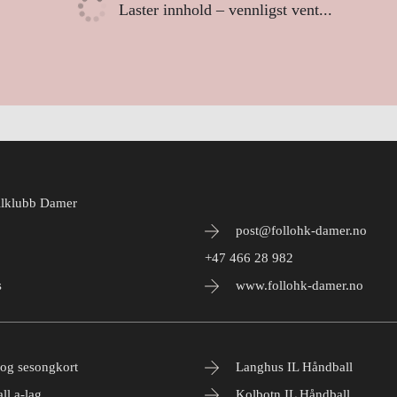
Laster innhold – vennligst vent...
llklubb Damer
post@follohk-damer.no
+47 466 28 982
s
www.follohk-damer.no
 og sesongkort
Langhus IL Håndball
all a-lag
Kolbotn IL Håndball